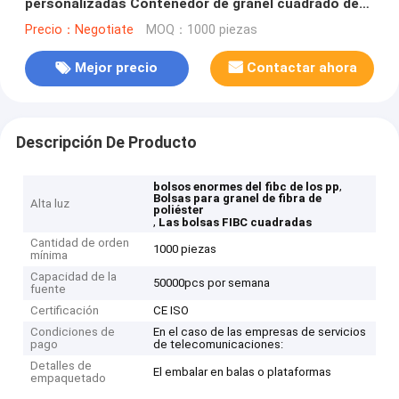
personalizadas Contenedor de granel cuadrado de
fondo plano
Precio：Negotiate
MOQ：1000 piezas
Mejor precio
Contactar ahora
Descripción De Producto
,
bolsos enormes del fibc de los pp
Bolsas para granel de fibra de
Alta luz
poliéster
,
Las bolsas FIBC cuadradas
Cantidad de orden
1000 piezas
mínima
Capacidad de la
50000pcs por semana
fuente
Certificación
CE ISO
Condiciones de
En el caso de las empresas de servicios
pago
de telecomunicaciones:
Detalles de
El embalar en balas o plataformas
empaquetado